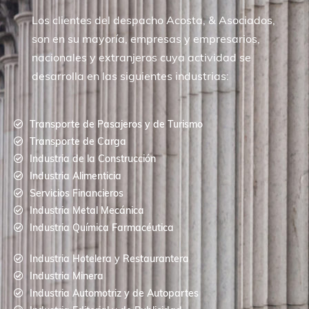
Los clientes del despacho Acosta, & Asociados,
son en su mayoría, empresas y empresarios,
nacionales y extranjeros cuya actividad se
desarrolla en las siguientes industrias:
Transporte de Pasajeros y de Turismo
Transporte de Carga
Industria de la Construcción
Industria Alimenticia
Servicios Financieros
Industria Metal Mecánica
Industria Química Farmacéutica
Industria Hotelera y Restaurantera
Industria Minera
Industria Automotriz y de Autopartes